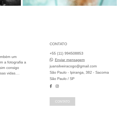
CONTATO
+55 (11) 994508853
 também um
Enviar mensagem
m a fotografia a
juansilveiracogo@gmail.com
ssim consigo
São Paulo - Ipiranga, 382 - Sacoma
as vidas....
São Paulo / SP
CONTATO